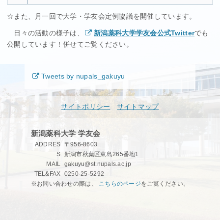
☆また、月一回で大学・学友会定例協議を開催しています。
日々の活動の様子は、
新潟薬科大学学友会公式Twitter
でも
公開しています！併せてご覧ください。
Tweets by nupals_gakuyu
サイトポリシー
サイトマップ
新潟薬科大学 学友会
ADDRES
〒956-8603
S
新潟市秋葉区東島265番地1
MAIL
gakuyu@st.nupals.ac.jp
TEL&FAX
0250-25-5292
※お問い合わせの際は、
こちらのページ
をご覧ください。
秘密