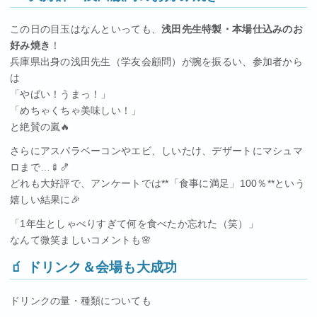
この日の目玉はなんといっても、
浅田先生特製・本場仕込みのお
好み焼き
！
兵庫県出身の浅田先生（学友会顧問）が腕を振るい、参加者から
は
「やばい！うまっ！」
「めちゃくちゃ美味しい！」
と絶賛の嵐🔥
さらにアスパラベーコンやエビ、しいたけ、デザートにマシュマ
ロまで…🍢🍤
どれも大好評で、アンケートでは**「食事に満足」100％**という
嬉しい結果に🎉
「1年生としゃべりすぎて何を食べたか忘れた（笑）」
なんて微笑ましいコメントも🌸
🧃 ドリンク＆会場も大成功
ドリンクの量・種類についても