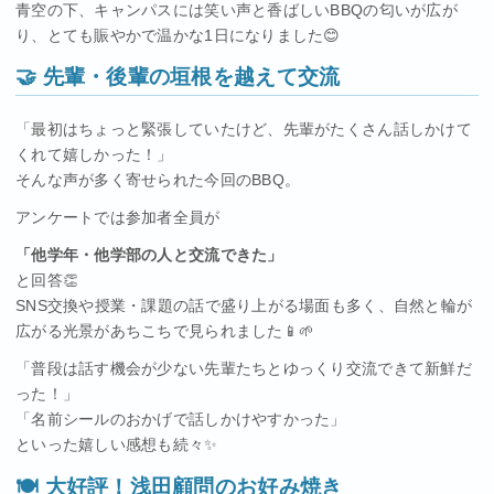
青空の下、キャンパスには笑い声と香ばしいBBQの匂いが広が
り、とても賑やかで温かな1日になりました😊
🤝 先輩・後輩の垣根を越えて交流
「最初はちょっと緊張していたけど、先輩がたくさん話しかけて
くれて嬉しかった！」
そんな声が多く寄せられた今回のBBQ。
アンケートでは参加者全員が
「他学年・他学部の人と交流できた」
と回答👏
SNS交換や授業・課題の話で盛り上がる場面も多く、自然と輪が
広がる光景があちこちで見られました📱🌱
「普段は話す機会が少ない先輩たちとゆっくり交流できて新鮮だ
った！」
「名前シールのおかげで話しかけやすかった」
といった嬉しい感想も続々✨
🍽 大好評！浅田顧問のお好み焼き