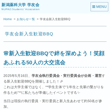
新潟薬科大学 学友会
NUPALS Students' Association
Home
お知らせ一覧
学友会新入生歓迎BBQ
学友会新入生歓迎BBQ
🌸新入生歓迎BBQで絆を深めよう！笑顔
あふれる50人の大交流会
2025年5月16日、
学友会執行委員会・実行委員会が企画・運営
す
る新入生歓迎BBQを開催しました！🎉
これは大学主催ではなく、**学生主体で“1年生と先輩の繋がりを
作るため”**に私たちが準備したイベントです💪✨
当日は現役の執行委員・実行委員と新入生あわせて約50名が参
加。